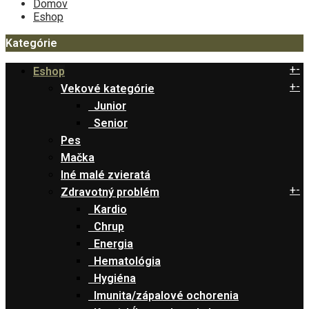
Domov
Eshop
Kategórie
+
-
Eshop
+
-
Vekové kategórie
Junior
Senior
Pes
Mačka
Iné malé zvieratá
+
-
Zdravotný problém
Kardio
Chrup
Energia
Hematológia
Hygiéna
Imunita/zápalové ochorenia