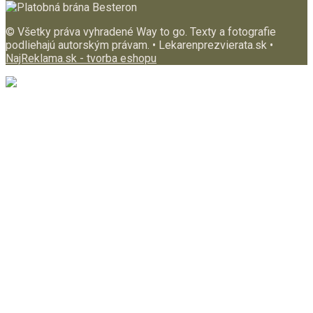
© Všetky práva vyhradené Way to go. Texty a fotografie
podliehajú autorským právam. • Lekarenprezvierata.sk •
NajReklama.sk - tvorba eshopu