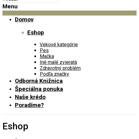
Menu
Domov
Eshop
Vekové kategórie
Pes
Mačka
Iné malé zvieratá
Zdravotný problém
Podľa značky
Odborná Knižnica
Špeciálna ponuka
Naše krédo
Poradíme?
Eshop