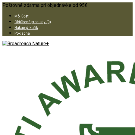
Poštovné zdarma pri objednávke od 95€
Môj účet
Obľúbené produkty (0)
Nákupný košík
Pokladňa