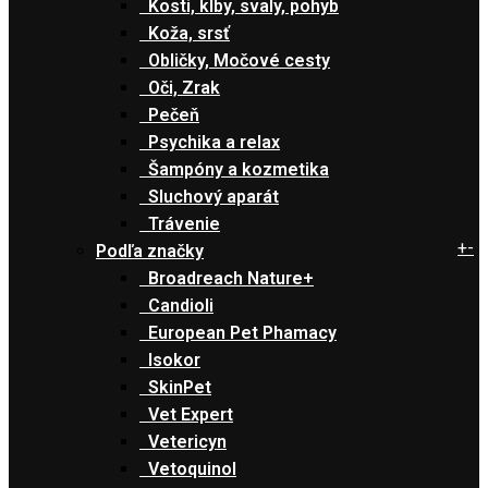
Kosti, kĺby, svaly, pohyb
Koža, srsť
Obličky, Močové cesty
Oči, Zrak
Pečeň
Psychika a relax
Šampóny a kozmetika
Sluchový aparát
Trávenie
+
-
Podľa značky
Broadreach Nature+
Candioli
European Pet Phamacy
Isokor
SkinPet
Vet Expert
Vetericyn
Vetoquinol