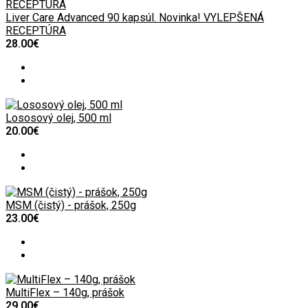
Liver Care Advanced 90 kapsúl. Novinka! VYLEPŠENÁ
RECEPTÚRA
28.00€
Lososový olej, 500 ml
20.00€
MSM (čistý) - prášok, 250g
23.00€
MultiFlex – 140g, prášok
29.00€