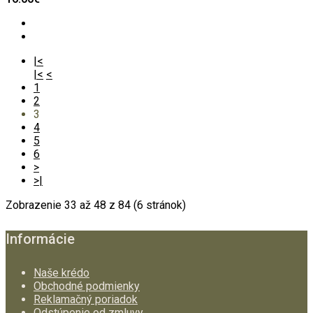
|<
|<
<
1
2
3
4
5
6
>
>|
Zobrazenie 33 až 48 z 84 (6 stránok)
Informácie
Naše krédo
Obchodné podmienky
Reklamačný poriadok
Odstúpenie od zmluvy