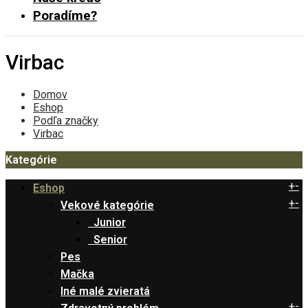
Poradíme?
Virbac
Domov
Eshop
Podľa značky
Virbac
Kategórie
+
-
Eshop
+
-
Vekové kategórie
Junior
Senior
Pes
Mačka
Iné malé zvieratá
+
-