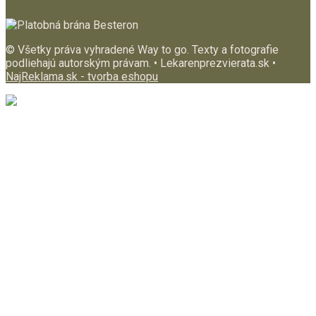
© Všetky práva vyhradené Way to go. Texty a fotografie
podliehajú autorským právam. • Lekarenprezvierata.sk •
NajReklama.sk - tvorba eshopu