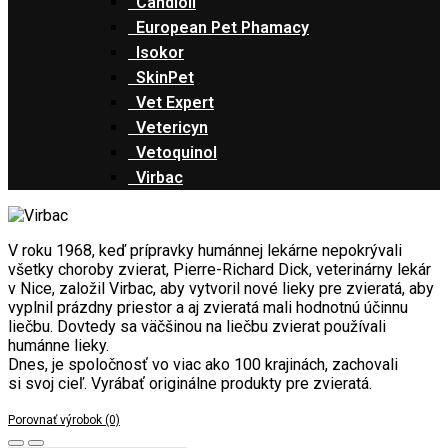
Candioli
European Pet Phamacy
Isokor
SkinPet
Vet Expert
Vetericyn
Vetoquinol
Virbac
V roku 1968, keď prípravky humánnej lekárne nepokrývali
všetky choroby zvierat, Pierre-Richard Dick, veterinárny lekár
v Nice, založil Virbac, aby vytvoril nové lieky pre zvieratá, aby
vyplnil prázdny priestor a aj zvieratá mali hodnotnú účinnu
liečbu. Dovtedy sa väčšinou na liečbu zvierat používali
humánne lieky.
Dnes, je spoločnosť vo viac ako 100 krajinách, zachovali
si svoj cieľ. Vyrábať originálne produkty pre zvieratá.
Porovnať výrobok (0)