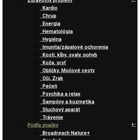
Zdravotný problém
Kardio
Chrup
Energia
Hematológia
Hygiéna
Imunita/zápalové ochorenia
Kosti, kĺby, svaly, pohyb
Koža, srsť
Obličky, Močové cesty
Oči, Zrak
Pečeň
Psychika a relax
Šampóny a kozmetika
Sluchový aparát
Trávenie
+
-
Podľa značky
Broadreach Nature+