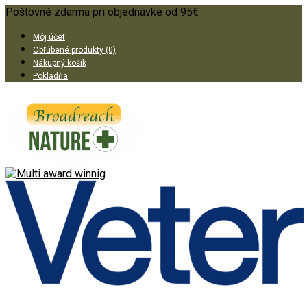
Poštovné zdarma pri objednávke od 95€
Môj účet
Obľúbené produkty (0)
Nákupný košík
Pokladňa