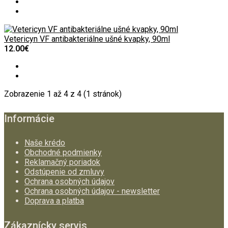
Vetericyn VF antibakteriálne ušné kvapky, 90ml
12.00€
Zobrazenie 1 až 4 z 4 (1 stránok)
Informácie
Naše krédo
Obchodné podmienky
Reklamačný poriadok
Odstúpenie od zmluvy
Ochrana osobných údajov
Ochrana osobných údajov - newsletter
Doprava a platba
Zákaznícky servis