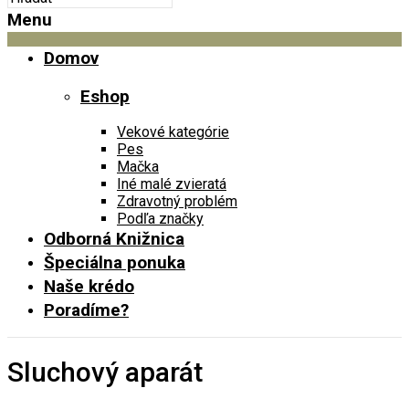
Menu
Domov
Eshop
Vekové kategórie
Pes
Mačka
Iné malé zvieratá
Zdravotný problém
Podľa značky
Odborná Knižnica
Špeciálna ponuka
Naše krédo
Poradíme?
Sluchový aparát