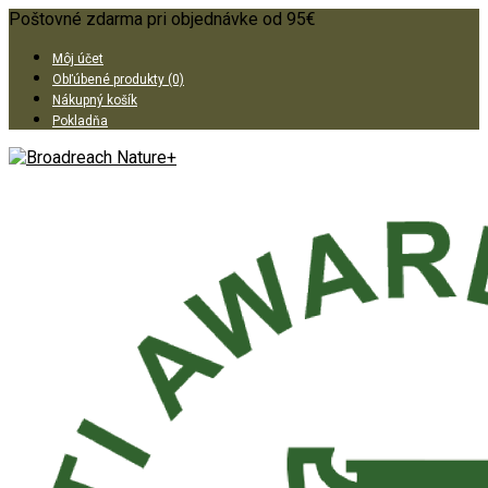
Poštovné zdarma pri objednávke od 95€
Môj účet
Obľúbené produkty (0)
Nákupný košík
Pokladňa