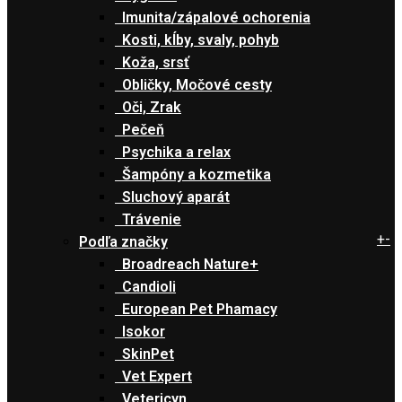
Imunita/zápalové ochorenia
Kosti, kĺby, svaly, pohyb
Koža, srsť
Obličky, Močové cesty
Oči, Zrak
Pečeň
Psychika a relax
Šampóny a kozmetika
Sluchový aparát
Trávenie
+
-
Podľa značky
Broadreach Nature+
Candioli
European Pet Phamacy
Isokor
SkinPet
Vet Expert
Vetericyn