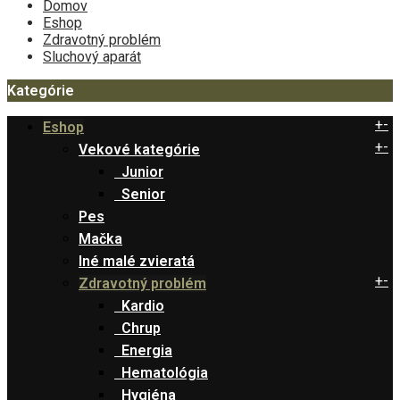
Domov
Eshop
Zdravotný problém
Sluchový aparát
Kategórie
+
-
Eshop
+
-
Vekové kategórie
Junior
Senior
Pes
Mačka
Iné malé zvieratá
+
-
Zdravotný problém
Kardio
Chrup
Energia
Hematológia
Hygiéna