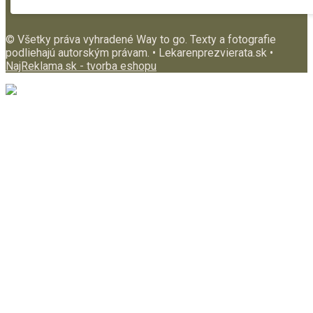
© Všetky práva vyhradené Way to go. Texty a fotografie
podliehajú autorským právam. • Lekarenprezvierata.sk •
NajReklama.sk - tvorba eshopu