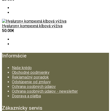
Hyaluron+ kompexná klbová výživa
50.00€
Informácie
Naše krédo
Obchodné podmienky
Reklamačný poriadok
Odstúpenie od zmluvy
Ochrana osobných údajov
Ochrana osobných údajov - newsletter
Doprava a platba
Zákaznícky servis