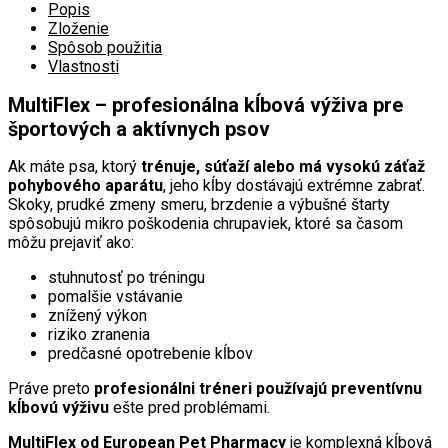
Popis
Zloženie
Spôsob použitia
Vlastnosti
MultiFlex – profesionálna kĺbová výživa pre
športových a aktívnych psov
Ak máte psa, ktorý
trénuje, súťaží alebo má vysokú záťaž
pohybového aparátu
, jeho kĺby dostávajú extrémne zabrať.
Skoky, prudké zmeny smeru, brzdenie a výbušné štarty
spôsobujú mikro poškodenia chrupaviek, ktoré sa časom
môžu prejaviť ako:
stuhnutosť po tréningu
pomalšie vstávanie
znížený výkon
riziko zranenia
predčasné opotrebenie kĺbov
Práve preto
profesionálni tréneri používajú preventívnu
kĺbovú výživu
ešte pred problémami.
MultiFlex od European Pet Pharmacy
je komplexná kĺbová