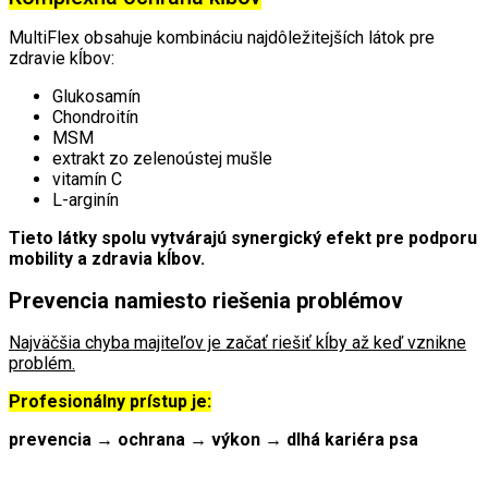
MultiFlex obsahuje kombináciu najdôležitejších látok pre
zdravie kĺbov:
Glukosamín
Chondroitín
MSM
extrakt zo zelenoústej mušle
vitamín C
L-arginín
Tieto látky spolu vytvárajú synergický efekt pre podporu
mobility a zdravia kĺbov.
Prevencia namiesto riešenia problémov
Najväčšia chyba majiteľov je začať riešiť kĺby až keď vznikne
problém.
Profesionálny prístup je:
prevencia → ochrana → výkon → dlhá kariéra psa