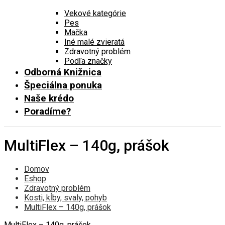
Vekové kategórie
Pes
Mačka
Iné malé zvieratá
Zdravotný problém
Podľa značky
Odborná Knižnica
Špeciálna ponuka
Naše krédo
Poradíme?
MultiFlex – 140g, prášok
Domov
Eshop
Zdravotný problém
Kosti, kĺby, svaly, pohyb
MultiFlex – 140g, prášok
MultiFlex – 140g, prášok