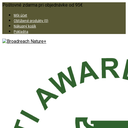
Poštovné zdarma pri objednávke od 95€
Môj účet
Obľúbené produkty (0)
Nákupný košík
Pokladňa