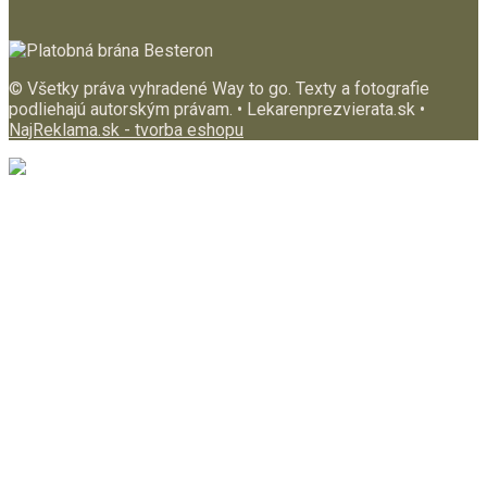
© Všetky práva vyhradené Way to go. Texty a fotografie
podliehajú autorským právam. • Lekarenprezvierata.sk •
NajReklama.sk - tvorba eshopu