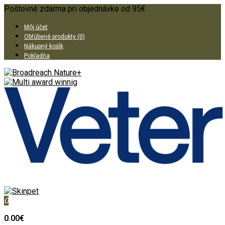
Poštovné zdarma pri objednávke od 95€
Môj účet
Obľúbené produkty (0)
Nákupný košík
Pokladňa
0
0.00€