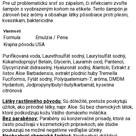
Pre už problematickú srsť so zápalom, či infekciami zvoľte
šampón s vyobrazeným koňom na etikete. Tento šampón je
zároveň bez arómy a obsahuje látky pôsobiace proti plesni,
kvasinkam, baktericidne.
Vlastnosti
Formula
Emulzia / Pena
Krajina pôvodu
USA
Purifikovaná voda, Laurethsulfát sodný, Laurylsulfát sodný,
Kokamidopropyl Betaín, Glycerín, Lauramín oxid, Pantenol,
Glycyrrizinát didraselný, Hyaluronát sodný, Alantoín, Extrakt z
listov Aloe Barbadensis, extrakt plodníc huby Tremella
Fuciformis, Fytát sodný, Polyquaternium-7, aróma, DMDM
Hydantoín, Jodpropynylbutyl-butylkarbamát, kyselina
citrónová
Látky rastlinného pôvodu:
Sú dôležité, pretože poskytujú
úžitok, ako prírodné látky, napr. Aloe. Sú bez chemických látok,
ktoré poškodzujú kožu Vášho domáceho miláčika.
Bez parabénov:
Parabény sú konzervačné prísady, ktoré sa
často používajú v kozmetických prípravkoch, ale štúdie
poukazujú na možné negatívne vedľajšie účinky.
Neobsahujú chemické farbivá:
Neobsahujú dráždivé