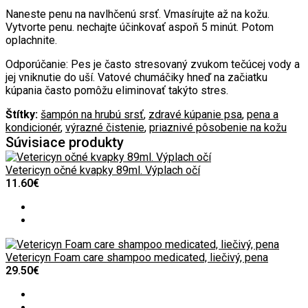
Naneste penu na navlhčenú srsť. Vmasírujte až na kožu.
Vytvorte penu. nechajte účinkovať aspoň 5 minút. Potom
oplachnite.
Odporúčanie: Pes je často stresovaný zvukom tečúcej vody a
jej vniknutie do uší. Vatové chumáčiky hneď na začiatku
kúpania často pomôžu eliminovať takýto stres.
Štítky:
šampón na hrubú srsť
,
zdravé kúpanie psa
,
pena a
kondicionér
,
výrazné čistenie
,
priaznivé pôsobenie na kožu
Súvisiace produkty
Vetericyn očné kvapky 89ml. Výplach očí
11.60€
Vetericyn Foam care shampoo medicated, liečivý, pena
29.50€