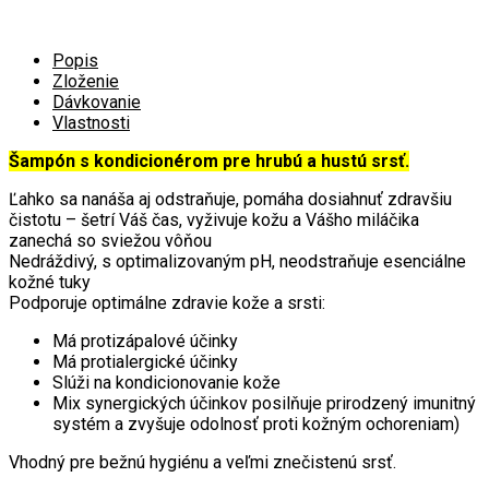
Popis
Zloženie
Dávkovanie
Vlastnosti
Šampón s kondicionérom pre hrubú a hustú srsť.
Ľahko sa nanáša aj odstraňuje, pomáha dosiahnuť zdravšiu
čistotu – šetrí Váš čas, vyživuje kožu a Vášho miláčika
zanechá so sviežou vôňou
Nedráždivý, s optimalizovaným pH, neodstraňuje esenciálne
kožné tuky
Podporuje optimálne zdravie kože a srsti:
Má protizápalové účinky
Má protialergické účinky
Slúži na kondicionovanie kože
Mix synergických účinkov posilňuje prirodzený imunitný
systém a zvyšuje odolnosť proti kožným ochoreniam)
Vhodný pre bežnú hygiénu a veľmi znečistenú srsť.