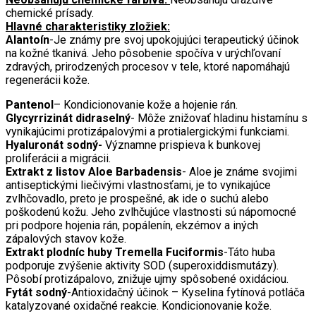
chemické prísady.
Hlavné charakteristiky zložiek:
Alantoín
-Je známy pre svoj upokojujúci terapeutický účinok
na kožné tkanivá. Jeho pôsobenie spočíva v urýchľovaní
zdravých, prirodzených procesov v tele, ktoré napomáhajú
regenerácii kože.
Pantenol
– Kondicionovanie kože a hojenie rán.
Glycyrrizinát didraselný
- Môže znižovať hladinu histamínu s
vynikajúcimi protizápalovými a protialergickými funkciami.
Hyaluronát sodný-
Významne prispieva k bunkovej
proliferácii a migrácii.
Extrakt z listov Aloe Barbadensis
- Aloe je známe svojimi
antiseptickými liečivými vlastnosťami, je to vynikajúce
zvlhčovadlo, preto je prospešné, ak ide o suchú alebo
poškodenú kožu. Jeho zvlhčujúce vlastnosti sú nápomocné
pri podpore hojenia rán, popálenín, ekzémov a iných
zápalových stavov kože.
Extrakt plodníc huby Tremella Fuciformis
-Táto huba
podporuje zvýšenie aktivity SOD (superoxiddismutázy).
Pôsobí protizápalovo, znižuje ujmy spôsobené oxidáciou.
Fytát sodný
-Antioxidačný účinok – Kyselina fytínová potláča
katalyzované oxidačné reakcie. Kondicionovanie kože.