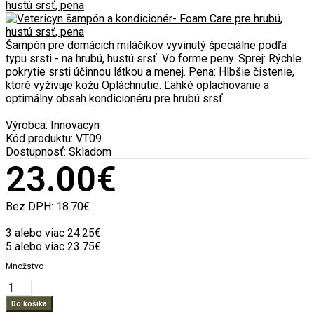
Šampón pre domácich miláčikov vyvinutý špeciálne podľa
typu srsti - na hrubú, hustú srsť. Vo forme peny. Sprej: Rýchle
pokrytie srsti účinnou látkou a menej. Pena: Hlbšie čistenie,
ktoré vyživuje kožu Opláchnutie. Ľahké oplachovanie a
optimálny obsah kondicionéru pre hrubú srsť.
Výrobca:
Innovacyn
Kód produktu:
VT09
Dostupnosť:
Skladom
23.00€
Bez DPH:
18.70€
3 alebo viac 24.25€
5 alebo viac 23.75€
Množstvo