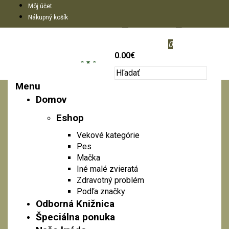
Môj účet
Nákupný košík
0
0.00€
Menu
Domov
Eshop
Vekové kategórie
Pes
Mačka
Iné malé zvieratá
Zdravotný problém
Podľa značky
Odborná Knižnica
Špeciálna ponuka