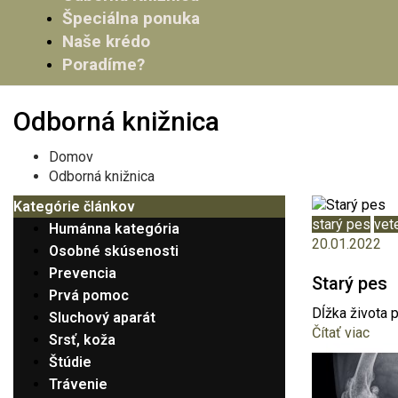
Špeciálna ponuka
Naše krédo
Poradíme?
Odborná knižnica
Domov
Odborná knižnica
Kategórie článkov
starý pes
vet
Humánna kategória
20.01.2022
Osobné skúsenosti
Prevencia
Starý pes
Prvá pomoc
Dĺžka života 
Sluchový aparát
Čítať viac
Srsť, koža
Štúdie
Trávenie