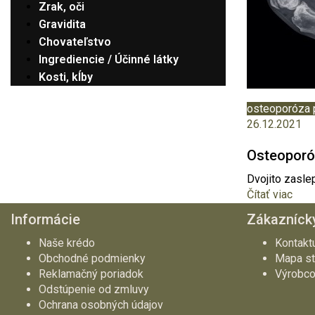
Zrak, oči
Gravidita
Chovateľstvo
Ingrediencie / Účinné látky
Kosti, kĺby
osteoporóza 
26.12.2021
Osteoporó
Dvojito zaslep
Čítať viac
Informácie
Zákaznícky
Naše krédo
Kontakt
Obchodné podmienky
Mapa st
Reklamačný poriadok
Výrobco
Odstúpenie od zmluvy
Ochrana osobných údajov