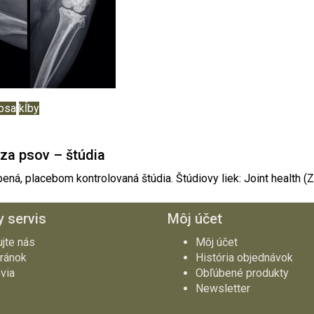
psa
kĺby
za psov – štúdia
ená, placebom kontrolovaná štúdia. Štúdiovy liek: Joint health (Zd
 servis
Môj účet
ujte nás
Môj účet
ránok
História objednávok
via
Obľúbené produkty
Newsletter