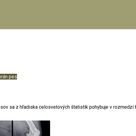
erán pes
psov sa z hľadiska celosvetových štatistík pohybuje v rozmedzí 8