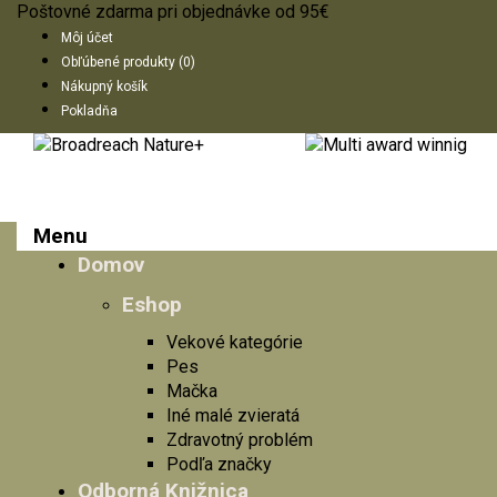
Poštovné zdarma pri objednávke od 95€
Môj účet
Obľúbené produkty (0)
Nákupný košík
Pokladňa
Menu
Domov
Eshop
Vekové kategórie
Pes
Mačka
Iné malé zvieratá
Zdravotný problém
Podľa značky
Odborná Knižnica