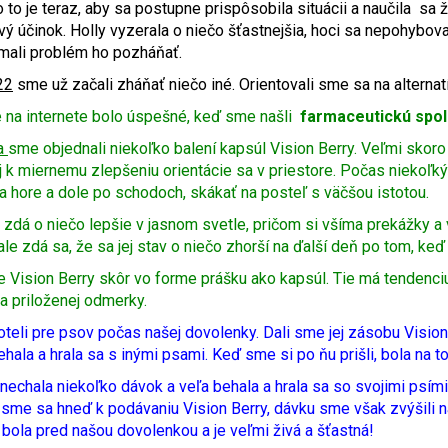
 to je teraz, aby sa postupne prispôsobila situácii a naučila sa 
ivý účinok. Holly vyzerala o niečo šťastnejšia, hoci sa nepohybo
mali problém ho pozháňať.
22
sme už začali zháňať niečo iné. Orientovali sme sa na alterna
 na internete bolo úspešné, keď sme našli
farmaceutickú spo
a
sme objednali niekoľko balení kapsúl Vision Berry. Veľmi skoro s
aj k miernemu zlepšeniu orientácie sa v priestore. Počas niekoľk
la hore a dole po schodoch, skákať na posteľ s väčšou istotou.
a zdá o niečo lepšie v jasnom svetle, pričom si všíma prekážky a
 ale zdá sa, že sa jej stav o niečo zhorší na ďalší deň po tom, keď
je Vision Berry skôr vo forme prášku ako kapsúl. Tie má tendenc
a priloženej odmerky.
oteli pre psov počas našej dovolenky. Dali sme jej zásobu Vision 
hala a hrala sa s inými psami. Keď sme si po ňu prišli, bola na t
nechala niekoľko dávok a veľa behala a hrala sa so svojimi psími
li sme sa hneď k podávaniu Vision Berry, dávku sme však zvýšili 
 bola pred našou dovolenkou a je veľmi živá a šťastná!