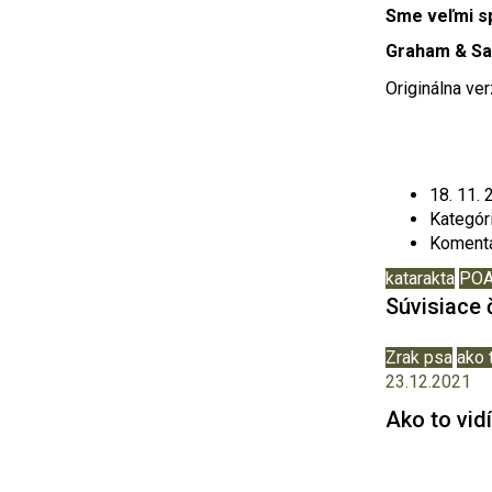
Sme veľmi sp
Graham & Sa
Originálna ve
18.
11.
Kategór
Komentá
katarakta
PO
Súvisiace 
Zrak psa
ako 
23.12.2021
Ako to vid