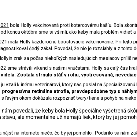
2021
bola Holly vakcinovaná proti kotercovému kašľu. Bola skontr
 od konca októbra sme si všimli, ako keby mala problém vidieť a 
021
mala Holly každoročné boostovacie vakcinovanie. Pri tejto príl
diagnostikoval šedý zákal. Povedal, že nie je rozsiahly a z tohto d
Hollyin zrak sa počas niekoľkých nasledujúcich mesiacov príliš ne
022
sme strávili víkend s našimi vnúčatami. Holly sa celý čas hr
videla. Zostala strnulo stáť v rohu, vystresovaná, nevediac 
ju vzali k inému veterinárovi, ktorý nás poslal na špecializovanú kl
: p
rogresívna retinálna atrofia, pravdepodobne typ s náhl
e s ľavým okom dokázala rozpoznať tvary/tiene a pohyb na nieko
e nám povedali, že keby bola Holly špeciálne vyšetrená skô
 stavu, ale momentálne už nemajú liek, ktorý by jej pomoh
 nájsť na internete niečo, čo by jej pomohlo.. Podarilo sa nám za