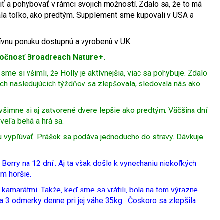
žiť a pohybovať v rámci svojich možností. Zdalo sa, že to má
vala toľko, ako predtým. Supplement sme kupovali v USA a
tívnu ponuku dostupnú a vyrobenú v UK.
ločnosť Broadreach Nature+.
me si všimli, že Holly je aktívnejšia, viac sa pohybuje. Zdalo
ých nasledujúcich týždňov sa zlepšovala, sledovala nás ako
 všimne si aj zatvorené dvere lepšie ako predtým. Väčšina dní
 veľa behá a hrá sa.
iu vypľúvať. Prášok sa podáva jednoducho do stravy. Dávkuje
Berry na 12 dní . Aj ta však došlo k vynechaniu niekoľkých
om horšie.
 kamarátmi. Takže, keď sme sa vrátili, bola na tom výrazne
na 3 odmerky denne pri jej váhe 35kg. Čoskoro sa zlepšila