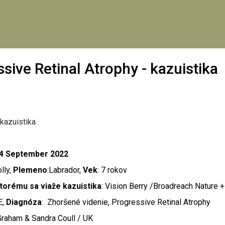
ive Retinal Atrophy - kazuistika
kazuistika
14 September 2022
olly,
Plemeno
:Labrador,
Vek
: 7 rokov
torému sa viaže kazuistika
: Vision Berry /Broadreach Nature +
E,
Diagnóza
: Zhoršené videnie, Progressive Retinal Atrophy
 Graham & Sandra Coull / UK