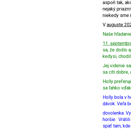
aspoň tak, ako
nejaký priazn
niekedy sme 
V
auguste 20
Naše hľadanie
11. septembr
sa, že došlo 
kedysi, chodi
Jej videnie s
sa cíti dobre,
Holly preferu
sa ľahko vďak
Holly bola v h
dávok. Veľa be
dovolenka. Vy
horšie. Vráti
späť tam, kde