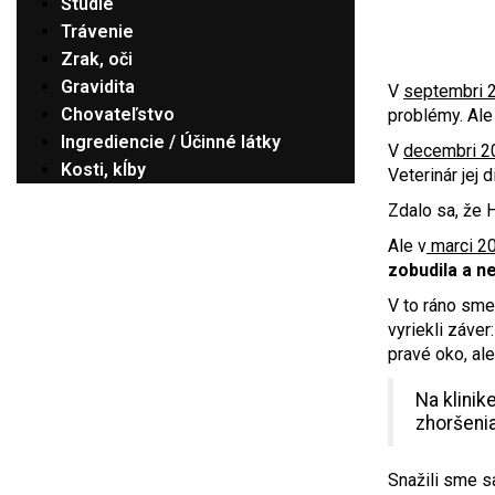
Štúdie
Trávenie
Zrak, oči
Gravidita
V
septembri 
Chovateľstvo
problémy. Ale
Ingrediencie / Účinné látky
V
decembri 2
Kosti, kĺby
Veterinár jej 
Zdalo sa, že 
Ale v
marci 2
zobudila a ne
V to ráno sme 
vyriekli záver
pravé oko, al
Na klinik
zhoršenia
Snažili sme sa