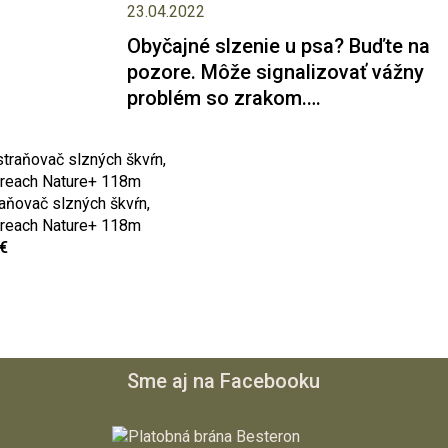
23.04.2022
Obyčajné slzenie u psa? Buďte na
pozore. Môže signalizovať vážny
problém so zrakom.…
aňovač slzných škvŕn,
reach Nature+ 118m
€
Sme aj na Facebooku