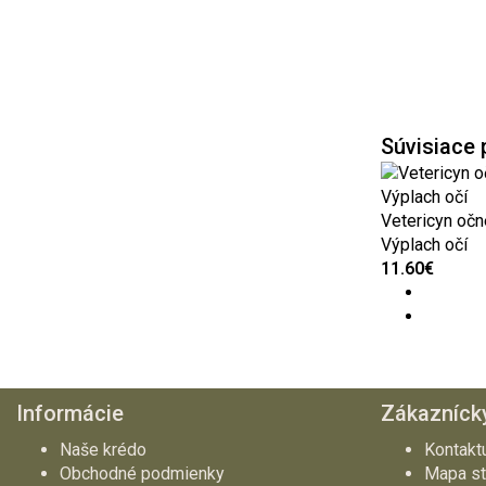
Súvisiace 
Vetericyn očn
Výplach očí
11.60€
Informácie
Zákaznícky
Naše krédo
Kontakt
Obchodné podmienky
Mapa st