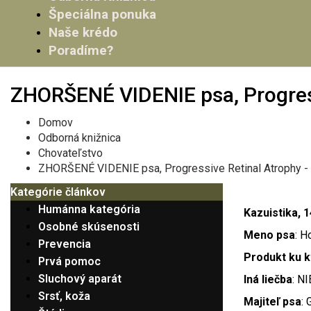
Špeciálna ponuka
Naše krédo
Poradíme?
ZHORŠENÉ VIDENIE psa, Progress
Domov
Odborná knižnica
Chovateľstvo
ZHORŠENÉ VIDENIE psa, Progressive Retinal Atrophy - 
Kategórie článkov
Humánna kategória
Kazuistika, 
Osobné skúsenosti
Meno psa
: H
Prevencia
Produkt ku k
Prvá pomoc
Sluchový aparát
Iná liečba
: NI
Srsť, koža
Majiteľ psa
: