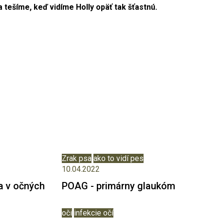
 tešíme, keď vidíme Holly opäť tak šťastnú.
Zrak psa
ako to vidí pes
10.04.2022
da v očných
POAG - primárny glaukóm
oči
infekcie očí