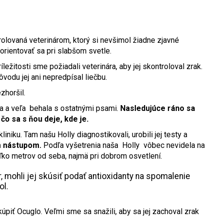
olovaná veterinárom, ktorý si nevšimol žiadne zjavné
orientovať sa pri slabšom svetle.
ežitosti sme požiadali veterinára, aby jej skontroloval zrak.
ôvodu jej ani nepredpísal liečbu.
zhoršil.
ala a veľa behala s ostatnými psami.
Nasledujúce ráno sa
čo sa s ňou deje, kde je.
iniku. Tam našu Holly diagnostikovali, urobili jej testy a
ym nástupom.
Podľa vyšetrenia naša Holly vôbec nevidela na
ľko metrov od seba, najmä pri dobrom osvetlení.
r, mohli jej skúsiť podať antioxidanty na spomalenie
ol.
kúpiť Ocuglo. Veľmi sme sa snažili, aby sa jej zachoval zrak