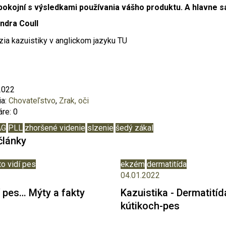
okojní s výsledkami používania vášho produktu. A hlavne sa
ndra Coull
rzia kazuistiky v anglickom jazyku
TU
2022
ia:
Chovateľstvo
,
Zrak, oči
re: 0
AG
PLL
zhoršené videnie
slzenie
šedý zákal
články
to vidí pes
ekzém
dermatitída
04.01.2022
í pes… Mýty a fakty
Kazuistika - Dermatití
kútikoch-pes