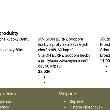
produkty
é kvapky 89ml.
Odstr
VISION BERRY, podpora liečby
Broad
a profylaxia závažných chorôb
11.00
očí, 60 kapsúl
32.00€
 servis
Môj účet
ujte nás
Môj účet
ránok
História objednávok