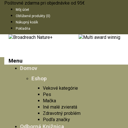
Poštovné zdarma pri objednávke od 95€
Môj účet
Obľúbené produkty (0)
Nákupný košík
Pokladňa
Menu
Domov
Eshop
Vekové kategórie
Pes
Mačka
Iné malé zvieratá
Zdravotný problém
Podľa značky
Odborná Knižnica