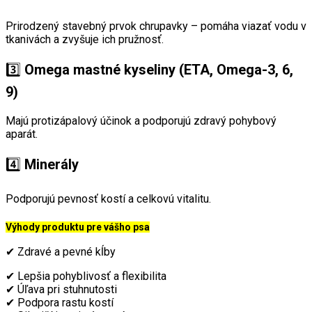
Prirodzený stavebný prvok chrupavky – pomáha viazať vodu v
tkanivách a zvyšuje ich pružnosť.
3️⃣
Omega mastné kyseliny (ETA, Omega-3, 6,
9)
Majú protizápalový účinok a podporujú zdravý pohybový
aparát.
4️⃣
Minerály
Podporujú pevnosť kostí a celkovú vitalitu.
Výhody produktu pre vášho psa
✔ Zdravé a pevné kĺby
✔ Lepšia pohyblivosť a flexibilita
✔ Úľava pri stuhnutosti
✔ Podpora rastu kostí