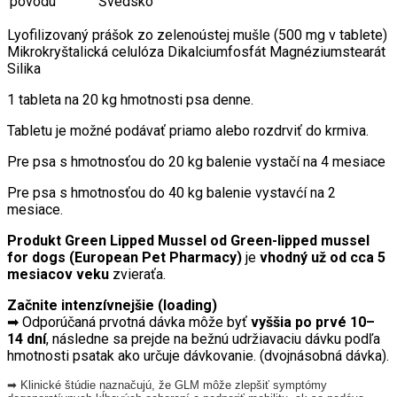
pôvodu
Švédsko
Lyofilizovaný prášok zo zelenoústej mušle (500 mg v tablete)
Mikrokryštalická celulóza Dikalciumfosfát Magnéziumstearát
Silika
1 tableta na 20 kg hmotnosti psa denne.
Tabletu je možné podávať priamo alebo rozdrviť do krmiva.
Pre psa s hmotnosťou do 20 kg balenie vystačí na 4 mesiace
Pre psa s hmotnosťou do 40 kg balenie vystavćí na 2
mesiace.
Produkt Green Lipped Mussel od
Green-lipped mussel
for dogs
(European Pet Pharmacy)
je
vhodný už od cca 5
mesiacov veku
zvieraťa.
Začnite intenzívnejšie (loading)
➡ Odporúčaná prvotná dávka môže byť
vyššia po prvé 10–
14 dní
, následne sa prejde na bežnú udržiavaciu dávku podľa
hmotnosti psatak ako určuje dávkovanie. (dvojnásobná dávka).
➡ Klinické štúdie naznačujú, že GLM môže zlepšiť symptómy