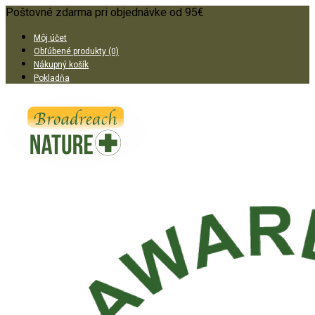
Poštovné zdarma pri objednávke od 95€
Môj účet
Obľúbené produkty (0)
Nákupný košík
Pokladňa