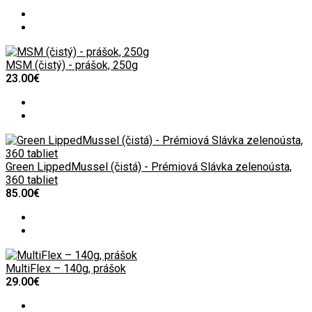
MSM (čistý) - prášok, 250g
23.00€
Green LippedMussel (čistá) - Prémiová Slávka zelenoústa,
360 tabliet
85.00€
MultiFlex – 140g, prášok
29.00€