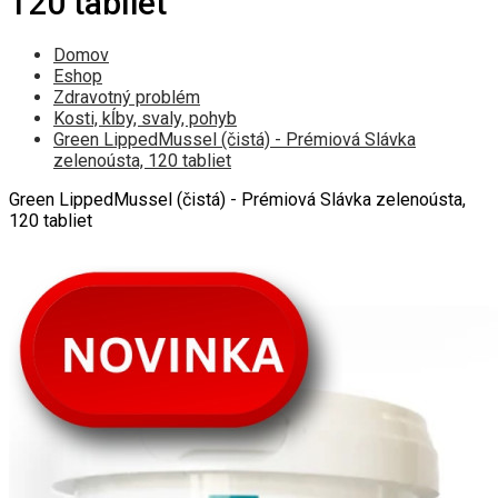
120 tabliet
Domov
Eshop
Zdravotný problém
Kosti, kĺby, svaly, pohyb
Green LippedMussel (čistá) - Prémiová Slávka
zelenoústa, 120 tabliet
Green LippedMussel (čistá) - Prémiová Slávka zelenoústa,
120 tabliet