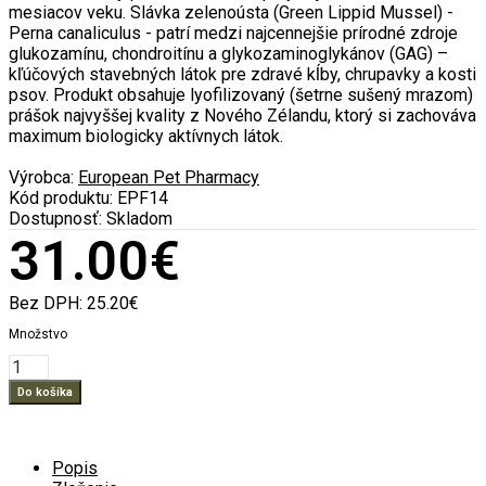
mesiacov veku. Slávka zelenoústa (Green Lippid Mussel) -
Perna canaliculus - patrí medzi najcennejšie prírodné zdroje
glukozamínu, chondroitínu a glykozaminoglykánov (GAG) –
kľúčových stavebných látok pre zdravé kĺby, chrupavky a kosti
psov. Produkt obsahuje lyofilizovaný (šetrne sušený mrazom)
prášok najvyššej kvality z Nového Zélandu, ktorý si zachováva
maximum biologicky aktívnych látok.
Výrobca:
European Pet Pharmacy
Kód produktu:
EPF14
Dostupnosť:
Skladom
31.00€
Bez DPH:
25.20€
Množstvo
Popis