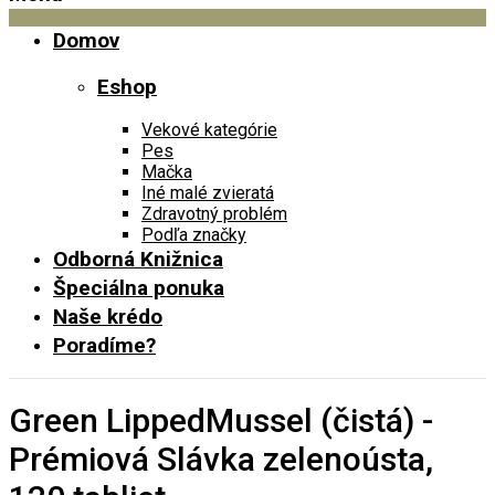
Domov
Eshop
Vekové kategórie
Pes
Mačka
Iné malé zvieratá
Zdravotný problém
Podľa značky
Odborná Knižnica
Špeciálna ponuka
Naše krédo
Poradíme?
Green LippedMussel (čistá) -
Prémiová Slávka zelenoústa,