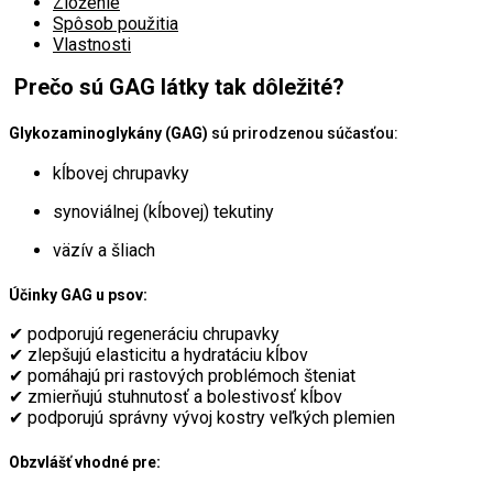
Zloženie
Spôsob použitia
Vlastnosti
Prečo sú GAG látky tak dôležité?
Glykozaminoglykány (GAG)
sú prirodzenou súčasťou:
kĺbovej chrupavky
synoviálnej (kĺbovej) tekutiny
väzív a šliach
Účinky GAG u psov:
✔ podporujú regeneráciu chrupavky
✔ zlepšujú elasticitu a hydratáciu kĺbov
✔ pomáhajú pri rastových problémoch šteniat
✔ zmierňujú stuhnutosť a bolestivosť kĺbov
✔ podporujú správny vývoj kostry veľkých plemien
Obzvlášť vhodné pre: