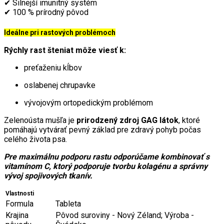
✔ Silnejší imunitný systém
✔ 100 % prírodný pôvod
Ideálne pri rastových problémoch
Rýchly rast šteniat môže viesť k:
preťaženiu kĺbov
oslabenej chrupavke
vývojovým ortopedickým problémom
Zelenoústa mušľa je
prirodzený zdroj GAG látok
, ktoré
pomáhajú vytvárať pevný základ pre zdravý pohyb počas
celého života psa.
Pre maximálnu podporu rastu odporúčame kombinovať s
vitamínom C, ktorý podporuje tvorbu kolagénu a správny
vývoj spojivových tkanív.
Vlastnosti
Formula
Tableta
Krajina
Pôvod suroviny - Nový Zéland; Výroba -