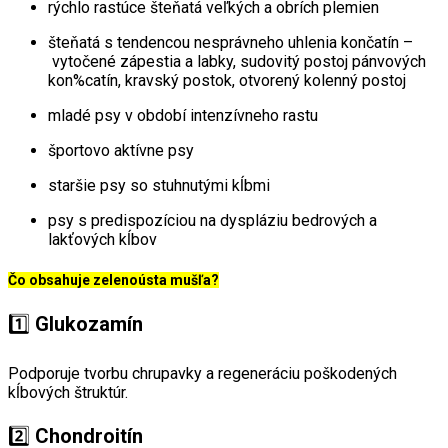
rýchlo rastúce šteňatá veľkých a obrích plemien
šteňatá s tendencou nesprávneho uhlenia končatín –
vytočené zápestia a labky, sudovitý postoj pánvových
kon%catín, kravský postok, otvorený kolenný postoj
mladé psy v období intenzívneho rastu
športovo aktívne psy
staršie psy so stuhnutými kĺbmi
psy s predispozíciou na dyspláziu bedrových a
lakťových kĺbov
Čo obsahuje zelenoústa mušľa?
1️⃣
Glukozamín
Podporuje tvorbu chrupavky a regeneráciu poškodených
kĺbových štruktúr.
2️⃣
Chondroitín