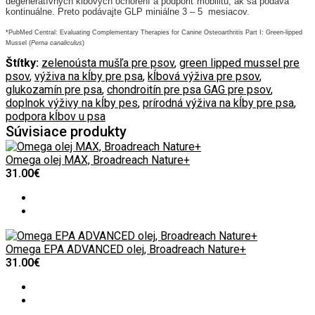
degeneratívnych kĺbových ochorení a podporiť mobilitu, ak sa podáva
kontinuálne. Preto podávajte GLP miniálne 3 – 5 mesiacov.
*PubMed Central: Evaluating Complementary Therapies for Canine Osteoarthritis Part I: Green-lipped
Mussel (
Perna canaliculus
)
Štítky:
zelenoústa mušľa pre psov
,
green lipped mussel pre
psov
,
výživa na kĺby pre psa
,
kĺbová výživa pre psov
,
glukozamín pre psa
,
chondroitín pre psa GAG pre psov
,
doplnok výživy na kĺby pes
,
prírodná výživa na kĺby pre psa
,
podpora kĺbov u psa
Súvisiace produkty
Omega olej MAX, Broadreach Nature+
31.00€
Omega EPA ADVANCED olej, Broadreach Nature+
31.00€