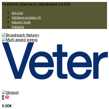
Poštovné zdarma pri objednávke od 95€
Môj účet
Obľúbené produkty (0)
Nákupný košík
Pokladňa
0
0.00€