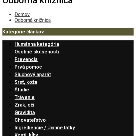
Odborná knižnica
Domov
Odborná knižnica
Kategórie článkov
Humánna kategória
Osobné skúsenosti
Prevencia
Prvá pomoc
Sluchový aparát
Srsť, koža
Štúdie
Trávenie
Zrak, oči
Gravidita
Chovateľstvo
Ingrediencie / Účinné látky
Kosti, kĺby