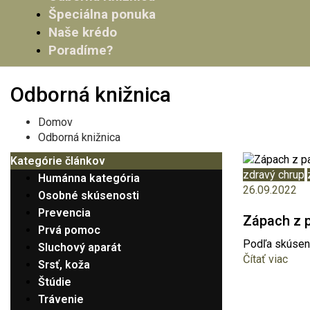
Špeciálna ponuka
Naše krédo
Poradíme?
Odborná knižnica
Domov
Odborná knižnica
Kategórie článkov
zdravý chrup
Humánna kategória
26.09.2022
Osobné skúsenosti
Prevencia
Zápach z p
Prvá pomoc
Podľa skúsenos
Sluchový aparát
Čítať viac
Srsť, koža
Štúdie
Trávenie