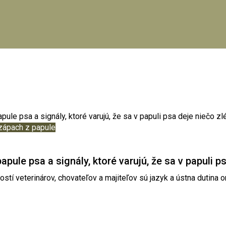
zápach z papule
apule psa a signály, ktoré varujú, že sa v papuli p
tí veterinárov, chovateľov a majiteľov sú jazyk a ústna dutina org