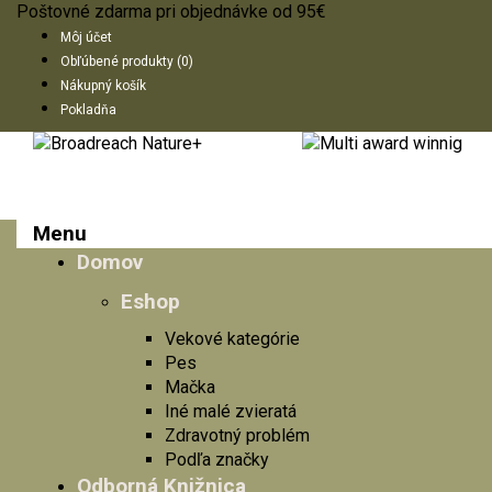
Poštovné zdarma pri objednávke od 95€
Môj účet
Obľúbené produkty (0)
Nákupný košík
Pokladňa
Menu
Domov
Eshop
Vekové kategórie
Pes
Mačka
Iné malé zvieratá
Zdravotný problém
Podľa značky
Odborná Knižnica