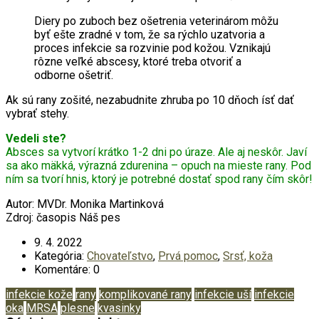
Diery po zuboch bez ošetrenia veterinárom môžu
byť ešte zradné v tom, že sa rýchlo uzatvoria a
proces infekcie sa rozvinie pod kožou. Vznikajú
rôzne veľké abscesy, ktoré treba otvoriť a
odborne ošetriť.
Ak sú rany zošité, nezabudnite zhruba po 10 dňoch ísť dať
vybrať stehy.
Vedeli ste?
Absces sa vytvorí krátko 1-2 dni po úraze. Ale aj neskôr. Javí
sa ako mäkká, výrazná zdurenina – opuch na mieste rany. Pod
ním sa tvorí hnis, ktorý je potrebné dostať spod rany čím skôr!
Autor: MVDr. Monika Martinková
Zdroj: časopis Náš pes
9.
4.
2022
Kategória:
Chovateľstvo
,
Prvá pomoc
,
Srsť, koža
Komentáre: 0
infekcie kože
rany
komplikované rany
infekcie uší
infekcie
oka
MRSA
plesne
kvasinky