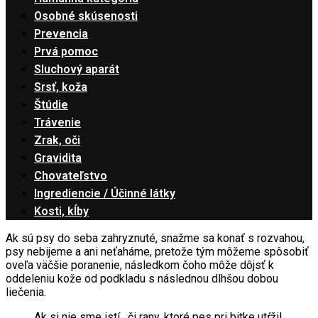
Osobné skúsenosti
Prevencia
Prvá pomoc
Sluchový aparát
Srsť, koža
Štúdie
Trávenie
Zrak, oči
Gravidita
Chovateľstvo
Ingrediencie / Účinné látky
Kosti, kĺby
Ak sú psy do seba zahryznuté, snažme sa konať s rozvahou,
psy nebijeme a ani neťaháme, pretože tým môžeme spôsobiť
oveľa väčšie poranenie, následkom čoho môže dôjsť k
oddeleniu kože od podkladu s následnou dlhšou dobou
liečenia.
Ak si nie sme istí , či rany, ktoré pes pri bitke utŕžil