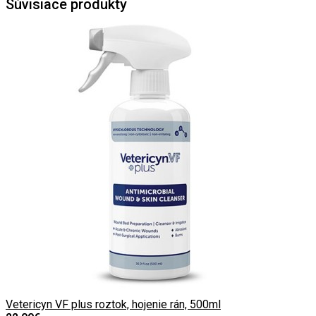
Súvisiace produkty
Vetericyn VF plus roztok, hojenie rán, 500ml