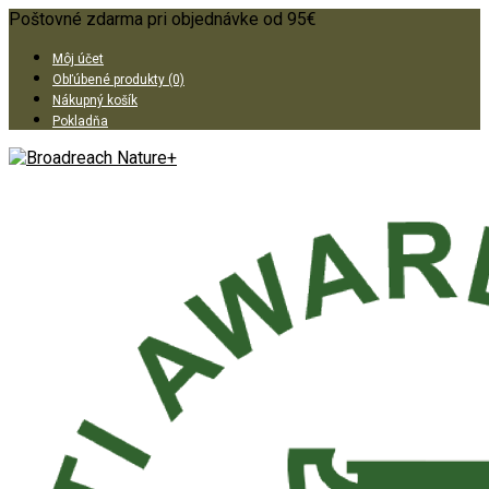
Poštovné zdarma pri objednávke od 95€
Môj účet
Obľúbené produkty (0)
Nákupný košík
Pokladňa