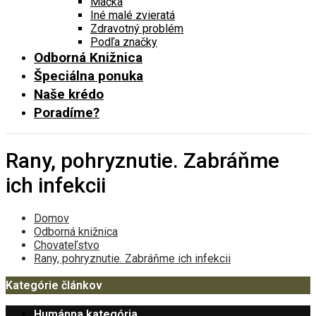
Mačka
Iné malé zvieratá
Zdravotný problém
Podľa značky
Odborná Knižnica
Špeciálna ponuka
Naše krédo
Poradíme?
Rany, pohryznutie. Zabráňme
ich infekcii
Domov
Odborná knižnica
Chovateľstvo
Rany, pohryznutie. Zabráňme ich infekcii
Kategórie článkov
Humánna kategória