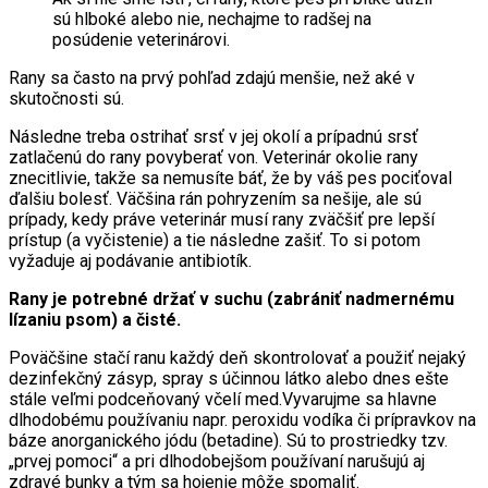
sú hlboké alebo nie, nechajme to radšej na
posúdenie veterinárovi.
Rany sa často na prvý pohľad zdajú menšie, než aké v
skutočnosti sú.
Následne treba ostrihať srsť v jej okolí a prípadnú srsť
zatlačenú do rany povyberať von. Veterinár okolie rany
znecitlivie, takže sa nemusíte báť, že by váš pes pociťoval
ďalšiu bolesť. Väčšina rán pohryzením sa nešije, ale sú
prípady, kedy práve veterinár musí rany zväčšiť pre lepší
prístup (a vyčistenie) a tie následne zašiť. To si potom
vyžaduje aj podávanie antibiotík.
Rany je potrebné držať v suchu (zabrániť nadmernému
lízaniu psom) a čisté.
Poväčšine stačí ranu každý deň skontrolovať a použiť nejaký
dezinfekčný zásyp, spray s účinnou látko alebo dnes ešte
stále veľmi podceňovaný včelí med.Vyvarujme sa hlavne
dlhodobému používaniu napr. peroxidu vodíka či prípravkov na
báze anorganického jódu (betadine). Sú to prostriedky tzv.
„prvej pomoci“ a pri dlhodobejšom používaní narušujú aj
zdravé bunky a tým sa hojenie môže spomaliť.