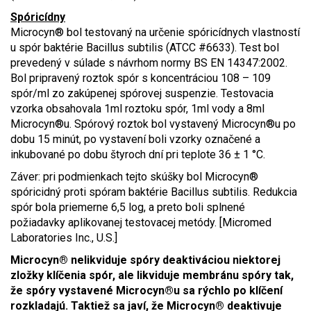
Spóricídny
Microcyn® bol testovaný na určenie spóricídnych vlastností
u spór baktérie Bacillus subtilis (ATCC #6633). Test bol
prevedený v súlade s návrhom normy BS EN 14347:2002.
Bol pripravený roztok spór s koncentráciou 108 – 109
spór/ml zo zakúpenej spórovej suspenzie. Testovacia
vzorka obsahovala 1ml roztoku spór, 1ml vody a 8ml
Microcyn®u. Spórový roztok bol vystavený Microcyn®u po
dobu 15 minút, po vystavení boli vzorky označené a
inkubované po dobu štyroch dní pri teplote 36 ± 1 °C.
Záver: pri podmienkach tejto skúšky bol Microcyn®
spóricidný proti spóram baktérie Bacillus subtilis. Redukcia
spór bola priemerne 6,5 log, a preto boli splnené
požiadavky aplikovanej testovacej metódy. [Micromed
Laboratories Inc., U.S.]
Microcyn® nelikviduje spóry deaktiváciou niektorej
zložky klíčenia spór, ale likviduje membránu spóry tak,
že spóry vystavené Microcyn®u sa rýchlo po klíčení
rozkladajú. Taktiež sa javí, že Microcyn® deaktivuje