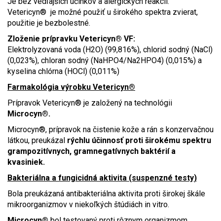
Je bez vedľajších účinkov a alergických reakcií.
Vetericyn® je možné použiť u širokého spektra zvierat,
použitie je bezbolestné.
Zloženie prípravku Vetericyn® VF:
Elektrolyzovaná voda (H2O) (99,816%), chlorid sodný (NaCl)
(0,023%), chloran sodný (NaHPO4/Na2HPO4) (0,015%) a
kyselina chlórna (HOCl) (0,011%)
Farmakológia výrobku Vetericyn®
Prípravok Vetericyn® je založený na technológii
Microcyn®.
Microcyn®, prípravok na čistenie kože a rán s konzervačnou
látkou, preukázal
rýchlu účinnosť proti širokému spektru
grampozitívnych, gramnegatívnych baktérií a
kvasiniek.
Bakteriálna a fungicidná aktivita (suspenzné testy)
Bola preukázaná antibakteriálna aktivita proti širokej škále
mikroorganizmov v niekoľkých štúdiách in vitro.
Microcyn®
bol testovaný proti rôznym organizmom,