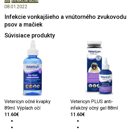
uši
infekcia ucha
08.01.2022
Infekcie vonkajšieho a vnútorného zvukovodu
psov a mačiek
Súvisiace produkty
Vetericyn očné kvapky
Vetericyn PLUS anti-
89ml. Výplach očí
infekčný očný gel 88ml
11.60€
11.60€