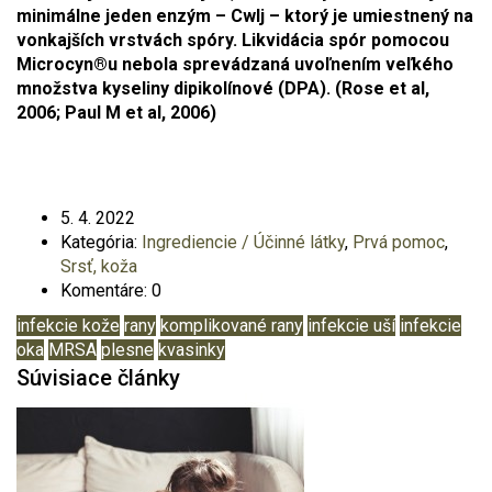
minimálne jeden enzým – CwIj – ktorý je umiestnený na
vonkajších vrstvách spóry. Likvidácia spór pomocou
Microcyn®u nebola sprevádzaná uvoľnením veľkého
množstva kyseliny dipikolínové (DPA). (Rose et al,
2006; Paul M et al, 2006)
5.
4.
2022
Kategória:
Ingrediencie / Účinné látky
,
Prvá pomoc
,
Srsť, koža
Komentáre: 0
infekcie kože
rany
komplikované rany
infekcie uší
infekcie
oka
MRSA
plesne
kvasinky
Súvisiace články