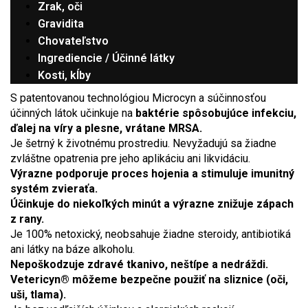
Zrak, oči
Gravidita
Chovateľstvo
Ingrediencie / Účinné látky
Kosti, kĺby
S patentovanou technológiou Microcyn a súčinnosťou
účinných látok učinkuje na
baktérie spôsobujúce infekciu,
ďalej na víry a plesne, vrátane MRSA.
Je šetrný k životnému prostrediu. Nevyžadujú sa žiadne
zvláštne opatrenia pre jeho aplikáciu ani likvidáciu.
Výrazne podporuje proces hojenia a stimuluje imunitný
systém zvieraťa.
Účinkuje do niekoľkých minút a výrazne znižuje zápach
z rany.
Je 100% netoxický, neobsahuje žiadne steroidy, antibiotiká
ani látky na báze alkoholu.
Nepoškodzuje zdravé tkanivo, neštípe a nedráždi.
Vetericyn® môžeme bezpečne použiť na sliznice (oči,
uši, tlama).