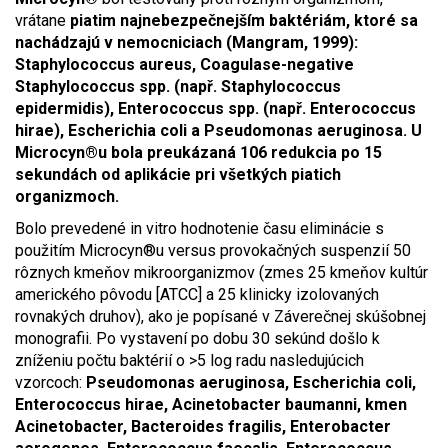
vrátane
piatim najnebezpečnejším baktériám, ktoré sa
nachádzajú v nemocniciach (Mangram, 1999):
Staphylococcus aureus, Coagulase-negative
Staphylococcus spp. (např. Staphylococcus
epidermidis), Enterococcus spp. (např. Enterococcus
hirae), Escherichia coli a Pseudomonas aeruginosa. U
Microcyn®u bola preukázaná 106 redukcia po 15
sekundách od aplikácie pri všetkých piatich
organizmoch.
Bolo prevedené in vitro hodnotenie času eliminácie s
použitím Microcyn®u versus provokačných suspenzií 50
rôznych kmeňov mikroorganizmov (zmes 25 kmeňov kultúr
amerického pôvodu [ATCC] a 25 klinicky izolovaných
rovnakých druhov), ako je popísané v Záverečnej skúšobnej
monografii. Po vystavení po dobu 30 sekúnd došlo k
zníženiu počtu baktérií o >5 log radu nasledujúcich
vzorcoch:
Pseudomonas aeruginosa, Escherichia coli,
Enterococcus hirae, Acinetobacter baumanni, kmen
Acinetobacter, Bacteroides fragilis, Enterobacter