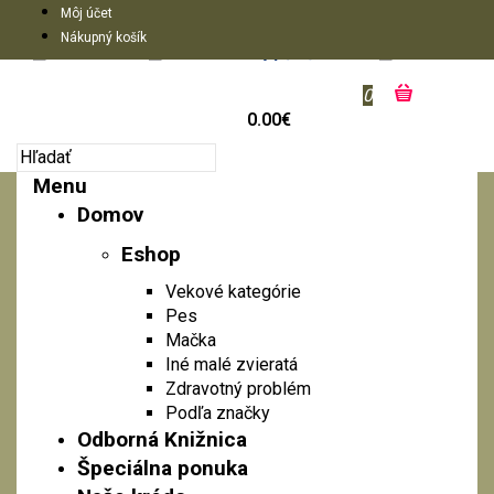
Môj účet
Nákupný košík
0
0.00€
Menu
Domov
Eshop
Vekové kategórie
Pes
Mačka
Iné malé zvieratá
Zdravotný problém
Podľa značky
Odborná Knižnica
Špeciálna ponuka