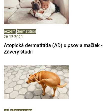
ekzém
dermatitída
26.12.2021
Atopická dermatitída (AD) u psov a mačiek -
Závery štúdií