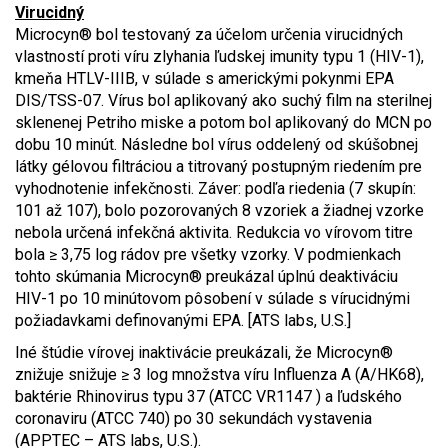
Virucidný
Microcyn® bol testovaný za účelom určenia virucidných
vlastností proti víru zlyhania ľudskej imunity typu 1 (HIV-1),
kmeňa HTLV-IIIB, v súlade s americkými pokynmi EPA
DIS/TSS-07. Vírus bol aplikovaný ako suchý film na sterilnej
sklenenej Petriho miske a potom bol aplikovaný do MCN po
dobu 10 minút. Následne bol vírus oddelený od skúšobnej
látky gélovou filtráciou a titrovaný postupným riedením pre
vyhodnotenie infekčnosti. Záver: podľa riedenia (7 skupín:
101 až 107), bolo pozorovaných 8 vzoriek a žiadnej vzorke
nebola určená infekčná aktivita. Redukcia vo vírovom titre
bola ≥ 3,75 log rádov pre všetky vzorky. V podmienkach
tohto skúmania Microcyn® preukázal úplnú deaktiváciu
HIV-1 po 10 minútovom pôsobení v súlade s vírucidnými
požiadavkami definovanými EPA. [ATS labs, U.S.]
Iné štúdie vírovej inaktivácie preukázali, že Microcyn®
znižuje snižuje ≥ 3 log množstva víru Influenza A (A/HK68),
baktérie Rhinovirus typu 37 (ATCC VR1147 ) a ľudského
coronaviru (ATCC 740) po 30 sekundách vystavenia
(APPTEC – ATS labs, U.S.).