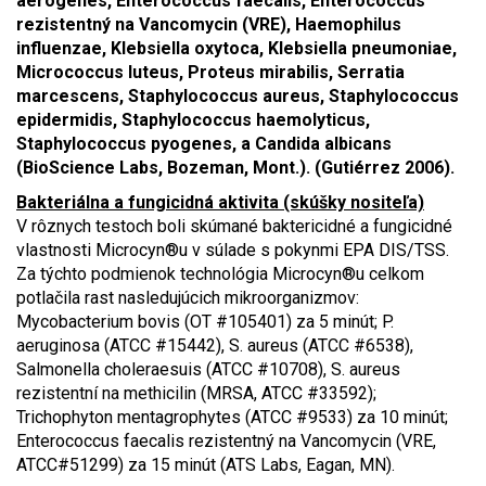
aerogenes, Enterococcus faecalis, Enterococcus
rezistentný na Vancomycin (VRE), Haemophilus
influenzae, Klebsiella oxytoca, Klebsiella pneumoniae,
Micrococcus luteus, Proteus mirabilis, Serratia
marcescens, Staphylococcus aureus, Staphylococcus
epidermidis, Staphylococcus haemolyticus,
Staphylococcus pyogenes, a Candida albicans
(BioScience Labs, Bozeman, Mont.). (Gutiérrez 2006).
Bakteriálna a fungicidná aktivita (skúšky nositeľa)
V rôznych testoch boli skúmané baktericidné a fungicidné
vlastnosti Microcyn®u v súlade s pokynmi EPA DIS/TSS.
Za týchto podmienok technológia Microcyn®u celkom
potlačila rast nasledujúcich mikroorganizmov:
Mycobacterium bovis (OT #105401) za 5 minút; P.
aeruginosa (ATCC #15442), S. aureus (ATCC #6538),
Salmonella choleraesuis (ATCC #10708), S. aureus
rezistentní na methicilin (MRSA, ATCC #33592);
Trichophyton mentagrophytes (ATCC #9533) za 10 minút;
Enterococcus faecalis rezistentný na Vancomycin (VRE,
ATCC#51299) za 15 minút (ATS Labs, Eagan, MN).