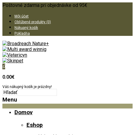
Poštovné zdarma pri objednávke od 95€
Môj účet
Obľúbené produkty (0)
Nákupný košík
Pokladňa
0
0.00€
Váš nákupný košík je prázdny!
Menu
Domov
Eshop