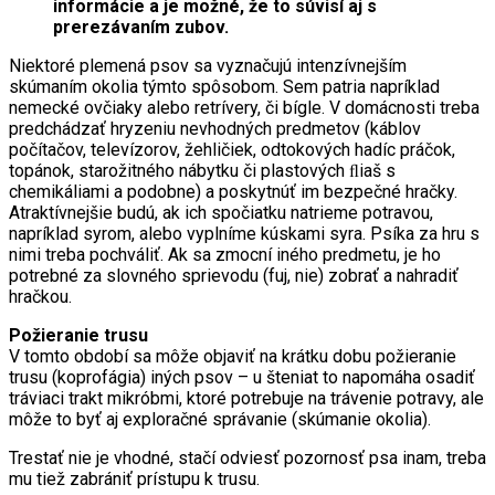
informácie a je možné, že to súvisí aj s
prerezávaním zubov.
Niektoré plemená psov sa vyznačujú intenzívnejším
skúmaním okolia týmto spôsobom. Sem patria napríklad
nemecké ovčiaky alebo retrívery, či bígle. V domácnosti treba
predchádzať hryzeniu nevhodných predmetov (káblov
počítačov, televízorov, žehličiek, odtokových hadíc práčok,
topánok, starožitného nábytku či plastových ﬂiaš s
chemikáliami a podobne) a poskytnúť im bezpečné hračky.
Atraktívnejšie budú, ak ich spočiatku natrieme potravou,
napríklad syrom, alebo vyplníme kúskami syra. Psíka za hru s
nimi treba pochváliť. Ak sa zmocní iného predmetu, je ho
potrebné za slovného sprievodu (fuj, nie) zobrať a nahradiť
hračkou.
Požieranie trusu
V tomto období sa môže objaviť na krátku dobu požieranie
trusu (koprofágia) iných psov – u šteniat to napomáha osadiť
tráviaci trakt mikróbmi, ktoré potrebuje na trávenie potravy, ale
môže to byť aj exploračné správanie (skúmanie okolia).
Trestať nie je vhodné, stačí odviesť pozornosť psa inam, treba
mu tiež zabrániť prístupu k trusu.