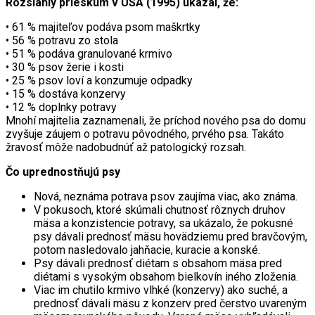
Rozsiahly prieskum v USA (1995) ukázal, že:
• 61 % majiteľov podáva psom maškrtky
• 56 % potravu zo stola
• 51 % podáva granulované krmivo
• 30 % psov žerie i kosti
• 25 % psov loví a konzumuje odpadky
• 15 % dostáva konzervy
• 12 % doplnky potravy
Mnohí majitelia zaznamenali, že príchod nového psa do domu
zvyšuje záujem o potravu pôvodného, prvého psa. Takáto
žravosť môže nadobudnúť až patologický rozsah.
Čo uprednostňujú psy
Nová, neznáma potrava psov zaujíma viac, ako známa.
V pokusoch, ktoré skúmali chutnosť rôznych druhov
mäsa a konzistencie potravy, sa ukázalo, že pokusné
psy dávali prednosť mäsu hovädziemu pred bravčovým,
potom nasledovalo jahňacie, kuracie a konské.
Psy dávali prednosť diétam s obsahom mäsa pred
diétami s vysokým obsahom bielkovín iného zloženia.
Viac im chutilo krmivo vlhké (konzervy) ako suché, a
prednosť dávali mäsu z konzerv pred čerstvo uvareným