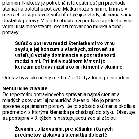
plemien. Niekedy je potrebná istá opatrnosť pri prechode
šteniat na polotuhú potravu. Matka môže s nimi o krmivo v
miskách až agresívne súťažiť obyčajne vtedy, ak nemá sama
dostatok potravy. V tomto období sa príslušníci jedného vrhu
veľmi líšia množstvom skonzumovaného mlieka a tuhej
potravy.
Súťaž o potravu medzi šteniatkami vo vrhu
zvyšuje jej konzum u všetkých, zároveň sa
ustaľujú vzťahy dominancie a podradenosti
medzi nimi. Pri individuálnom kŕmení je
konzum potravy nižší ako pri kŕmení v skupine.
Odstav býva ukončený medzi 7. a 10. týždňom po narodení.
Nenutričné žuvanie
Do repertoáru potravinového správania najmä šteniat a
mladých psov patrí aj nenutričné žuvanie. Nie je priamo
spojené s prijímaním potravy. Je to spôsob skúmania okolia a
predmetov, s ktorými šteniatka prichádzajú do styku. Objavuje
sa postupne v 3. týždni s nastupujúcou socializáciou.
Žuvaním, olizovaním, prenášaním rôznych
predmetov získavajú šteniatka dôležité