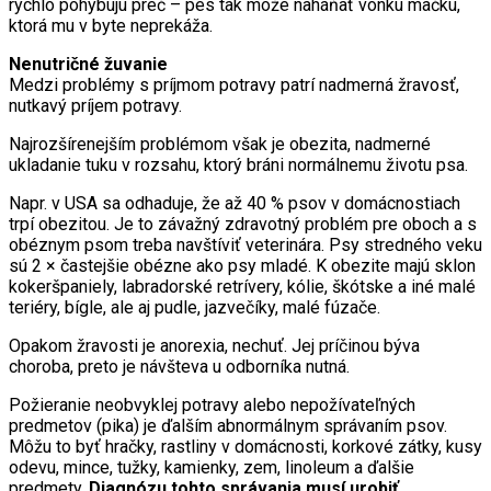
rýchlo pohybujú preč – pes tak môže naháňať vonku mačku,
ktorá mu v byte neprekáža.
Nenutričné žuvanie
Medzi problémy s príjmom potravy patrí nadmerná žravosť,
nutkavý príjem potravy.
Najrozšírenejším problémom však je obezita, nadmerné
ukladanie tuku v rozsahu, ktorý bráni normálnemu životu psa.
Napr. v USA sa odhaduje, že až 40 % psov v domácnostiach
trpí obezitou. Je to závažný zdravotný problém pre oboch a s
obéznym psom treba navštíviť veterinára. Psy stredného veku
sú 2 × častejšie obézne ako psy mladé. K obezite majú sklon
kokeršpaniely, labradorské retrívery, kólie, škótske a iné malé
teriéry, bígle, ale aj pudle, jazvečíky, malé fúzače.
Opakom žravosti je anorexia, nechuť. Jej príčinou býva
choroba, preto je návšteva u odborníka nutná.
Požieranie neobvyklej potravy alebo nepožívateľných
predmetov (pika) je ďalším abnormálnym správaním psov.
Môžu to byť hračky, rastliny v domácnosti, korkové zátky, kusy
odevu, mince, tužky, kamienky, zem, linoleum a ďalšie
predmety.
Diagnózu tohto správania musí urobiť