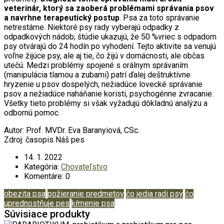
veterinár, ktorý sa zaoberá problémami
správania psov
a navrhne terapeutický postup
. Psa za toto správanie
netrestáme. Niektoré psy rady vyberajú odpadky z
odpadkových nádob; štúdie ukazujú, že 50 %vriec s odpadom
psy otvárajú do 24 hodín po vyhodení. Tejto aktivite sa venujú
voľne žijúce psy, ale aj tie, čo žijú v domácnosti, ale občas
utečú. Medzi problémy spojené s orálnym správaním
(manipulácia tlamou a zubami) patrí ďalej deštruktívne
hryzenie u psov dospelých, nežiadúce lovecké správanie
psov a nežiadúce naháňanie koristi, psychogénne zvracanie.
Všetky tieto problémy si však vyžadujú dôkladnú analýzu a
odbornú pomoc.
Autor: Prof. MVDr. Eva Baranyiová, CSc.
Zdroj: časopis Náš pes
14.
1.
2022
Kategória:
Chovateľstvo
Komentáre: 0
obezita psa
požieranie predmetov
čo jedia radi psy
čo
uprednostňuje pes
kŕmenie psa
Súvisiace produkty