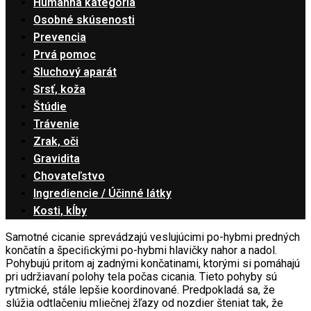
Humánna kategória
Osobné skúsenosti
Prevencia
Prvá pomoc
Sluchový aparát
Srsť, koža
Štúdie
Trávenie
Zrak, oči
Gravidita
Chovateľstvo
Ingrediencie / Účinné látky
Kosti, kĺby
Samotné cicanie sprevádzajú veslujúcimi po-hybmi predných
končatín a špeciﬁckými po-hybmi hlavičky nahor a nadol.
Pohybujú pritom aj zadnými končatinami, ktorými si pomáhajú
pri udržiavaní polohy tela počas cicania. Tieto pohyby sú
rytmické, stále lepšie koordinované. Predpokladá sa, že
slúžia odtlačeniu mliečnej žľazy od nozdier šteniat tak, že