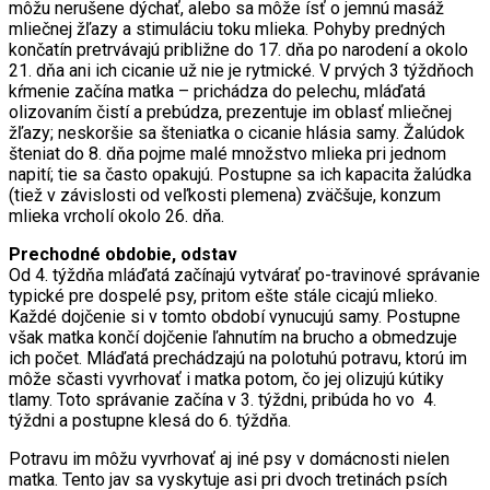
môžu nerušene dýchať, alebo sa môže ísť o jemnú masáž
mliečnej žľazy a stimuláciu toku mlieka. Pohyby predných
končatín pretrvávajú približne do 17. dňa po narodení a okolo
21. dňa ani ich cicanie už nie je rytmické. V prvých 3 týždňoch
kŕmenie začína matka – prichádza do pelechu, mláďatá
olizovaním čistí a prebúdza, prezentuje im oblasť mliečnej
žľazy; neskoršie sa šteniatka o cicanie hlásia samy. Žalúdok
šteniat do 8. dňa pojme malé množstvo mlieka pri jednom
napití; tie sa často opakujú. Postupne sa ich kapacita žalúdka
(tiež v závislosti od veľkosti plemena) zväčšuje, konzum
mlieka vrcholí okolo 26. dňa.
Prechodné obdobie, odstav
Od 4. týždňa mláďatá začínajú vytvárať po-travinové správanie
typické pre dospelé psy, pritom ešte stále cicajú mlieko.
Každé dojčenie si v tomto období vynucujú samy. Postupne
však matka končí dojčenie ľahnutím na brucho a obmedzuje
ich počet. Mláďatá prechádzajú na polotuhú potravu, ktorú im
môže sčasti vyvrhovať i matka potom, čo jej olizujú kútiky
tlamy. Toto správanie začína v 3. týždni, pribúda ho vo 4.
týždni a postupne klesá do 6. týždňa.
Potravu im môžu vyvrhovať aj iné psy v domácnosti nielen
matka. Tento jav sa vyskytuje asi pri dvoch tretinách psích