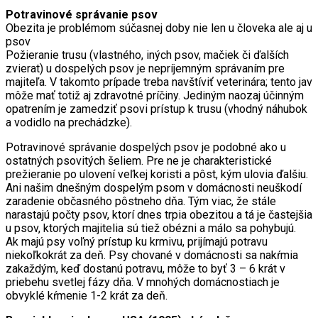
Potravinové správanie psov
Obezita je problémom súčasnej doby nie len u človeka ale aj u
psov
Požieranie trusu (vlastného, iných psov, mačiek či ďalších
zvierat) u dospelých psov je nepríjemným správaním pre
majiteľa. V takomto prípade treba navštíviť veterinára; tento jav
môže mať totiž aj zdravotné príčiny. Jediným naozaj účinným
opatrením je zamedziť psovi prístup k trusu (vhodný náhubok
a vodidlo na prechádzke).
Potravinové správanie dospelých psov je podobné ako u
ostatných psovitých šeliem. Pre ne je charakteristické
prežieranie po ulovení veľkej koristi a pôst, kým ulovia ďalšiu.
Ani našim dnešným dospelým psom v domácnosti neuškodí
zaradenie občasného pôstneho dňa. Tým viac, že stále
narastajú počty psov, ktorí dnes trpia obezitou a tá je častejšia
u psov, ktorých majitelia sú tiež obézni a málo sa pohybujú.
Ak majú psy voľný prístup ku krmivu, prijímajú potravu
niekoľkokrát za deň. Psy chované v domácnosti sa nakŕmia
zakaždým, keď dostanú potravu, môže to byť 3 – 6 krát v
priebehu svetlej fázy dňa. V mnohých domácnostiach je
obvyklé kŕmenie 1-2 krát za deň.