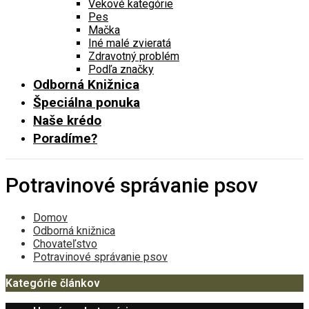
Vekové kategórie
Pes
Mačka
Iné malé zvieratá
Zdravotný problém
Podľa značky
Odborná Knižnica
Špeciálna ponuka
Naše krédo
Poradíme?
Potravinové správanie psov
Domov
Odborná knižnica
Chovateľstvo
Potravinové správanie psov
Kategórie článkov