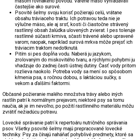
mäsom rovnakého pôvodu. Varené mäso vyhľadávali
častejšie ako surové.
Psovité šelmy svoju korisť požierajú celú, vrátane
obsahu tráviaceho traktu. Ich potravou teda nie je
výlučne mäso, ale aj srsť, kosti či čiastočne strávený
rastlinný obsah žalúdka ulovených zvierat. I pes toleruje
rastlinné súčasti krmiva, sčasti trávené alebo upravené
varom; naopak, napríklad surová mrkva môže prejsť ich
tráviacim traktom nedotknutá.
Pitím si pes dopĺňa vodu. Naberá ju jazykom,
zrolovaným do miskovitého tvaru, a rýchlymi pohybmi ju
vhadzuje do zadnej časti ústnej dutiny. Časť vody pritom
rozlieva naokolo. Potreba vody sa mení so spôsobom
kŕmenia psa, s ročnou dobou, s laktáciou sučky, s
vekom a ďalšími faktormi.
Občasné požieranie malého množstva trávy alebo iných
rastlín patrí k normálnym prejavom; niektoré psy sa tomu
naučia, ak je im nevoľno; po požití rastlinného materiálu môžu
zvrátiť nežiadúcu potravu.
Lovecké správanie patrí k repertoáru nutričného správania
psov. Všetky psovité šelmy majú prepracované lovecké
techniky. Psy za čínajú naháňať pohyblivé predmety, ktoré sa