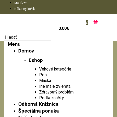
Môj účet
Nákupný košík
0
0.00€
Menu
Domov
Eshop
Vekové kategórie
Pes
Mačka
Iné malé zvieratá
Zdravotný problém
Podľa značky
Odborná Knižnica
Špeciálna ponuka