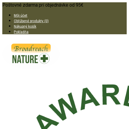
Poštovné zdarma pri objednávke od 95€
Môj účet
Obľúbené produkty (0)
Nákupný košík
Pokladňa