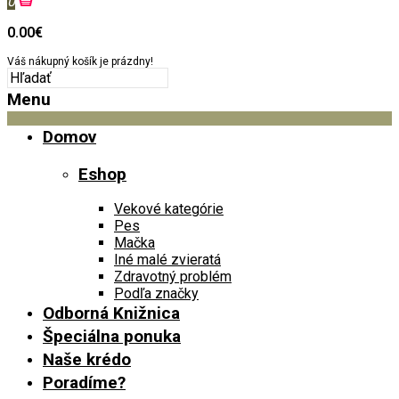
0
0.00€
Váš nákupný košík je prázdny!
Menu
Domov
Eshop
Vekové kategórie
Pes
Mačka
Iné malé zvieratá
Zdravotný problém
Podľa značky
Odborná Knižnica
Špeciálna ponuka
Naše krédo
Poradíme?