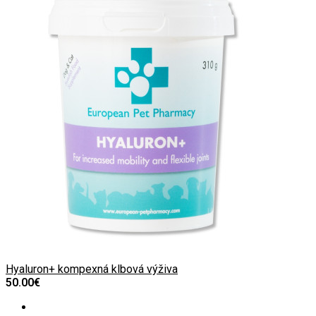
Hyaluron+ kompexná klbová výživa
50.00€