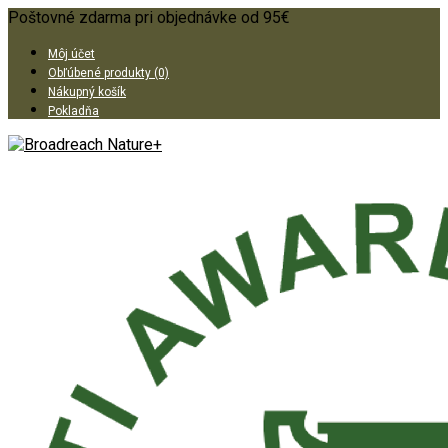
Poštovné zdarma pri objednávke od 95€
Môj účet
Obľúbené produkty (0)
Nákupný košík
Pokladňa