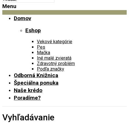
Menu
Domov
Eshop
Vekové kategórie
Pes
Mačka
Iné malé zvieratá
Zdravotný problém
Podľa značky
Odborná Knižnica
Špeciálna ponuka
Naše krédo
Poradíme?
Vyhľadávanie